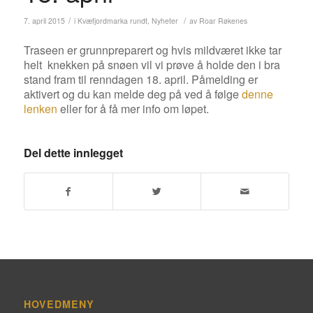
/
/
7. april 2015
i
Kvæfjordmarka rundt
,
Nyheter
av
Roar Røkenes
Traseen er grunnpreparert og hvis mildværet ikke tar
helt knekken på snøen vil vi prøve å holde den i bra
stand fram til renndagen 18. april. Påmelding er
aktivert og du kan melde deg på ved å følge
denne
lenken
eller for å få mer info om løpet.
Del dette innlegget
HOVEDMENY