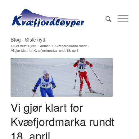
Blog - Siste nytt
Du er her:
Hjem
/
Aktuelt
/
Kvæfjordmarka rundt
/
Vi gjør klart for Kvæfjordmarka rundt 18. april
Vi gjør klart for
Kvæfjordmarka rundt
18. april